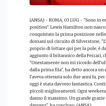
(ANSA) - ROMA, 03 LUG - "Sono in esta
position". Lewis Hamilton non nascon
conquistato la prima posizione nelle 
domani sul circuito di Silverstone, "
proprio di lottare qui per la pole, è 
aggiunto il britannico della Ferrari, c
"Onestamente non mi ricordo dell'ul
dalla prima fila", ha detto ancora u
l'aveva ottenuta solo due anni fa, pe
oggi è stata davvero fantastica. Con
piccoli miglioramenti. Ogni weekend 
danno il massimo. Un grande grazie a
davvero", ha concluso. (ANSA).