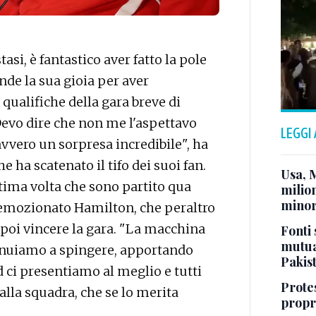
si, è fantastico aver fatto la pole
de la sua gioia per aver
qualifiche della gara breve di
Devo dire che non me l'aspettavo
LEGGI
davvero un sorpresa incredibile", ha
he ha scatenato il tifo dei suoi fan.
Usa, 
tima volta che sono partito qua
milion
minor
n emozionato Hamilton, che peraltro
r poi vincere la gara. "La macchina
Fonti 
mutua
tinuiamo a spingere, apportando
Pakis
ci presentiamo al meglio e tutti
Protes
lla squadra, che se lo merita
propr