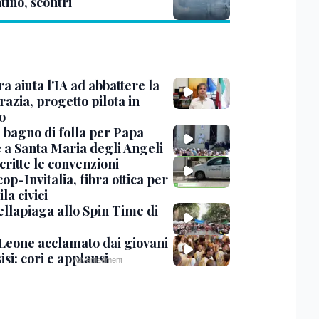
tino, scontri
ra aiuta l'IA ad abbattere la
azia, progetto pilota in
o
, bagno di folla per Papa
 a Santa Maria degli Angeli
critte le convenzioni
op-Invitalia, fibra ottica per
la civici
ellapiaga allo Spin Time di
Leone acclamato dai giovani
isi: cori e applausi