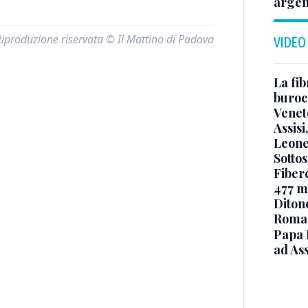
argen
Riproduzione riservata © Il Mattino di Padova
VIDEO
La fib
burocr
Venet
Assisi
Leone
Sottos
Fiberc
477 mi
Diton
Roma
Papa 
ad Ass