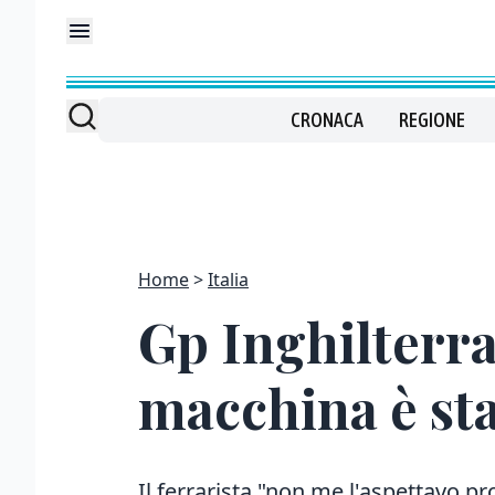
CRONACA
REGIONE
Home
Italia
Gp Inghilterra
macchina è sta
Il ferrarista "non me l'aspettavo pro