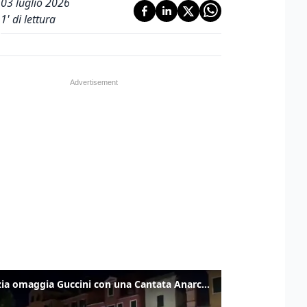
03 luglio 2026
1
' di lettura
Venezia omaggia Guccini con una Cantata Anarchica in campo Santa Margherita