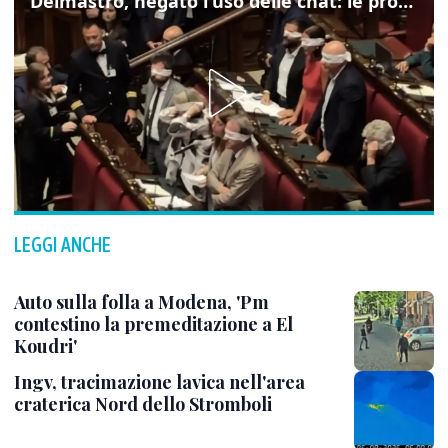
Delmastro, negato l'uso delle chat: le proteste di Avs e M5s
LEGGI ANCHE
Auto sulla folla a Modena, 'Pm
contestino la premeditazione a El
Koudri'
Ingv, tracimazione lavica nell'area
craterica Nord dello Stromboli