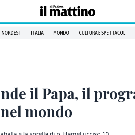
NORDEST
ITALIA
MONDO
CULTURA E SPETTACOLI
ende il Papa, il pro
si nel mondo
zzaballa e la sorella di p. Hamel ucciso 10