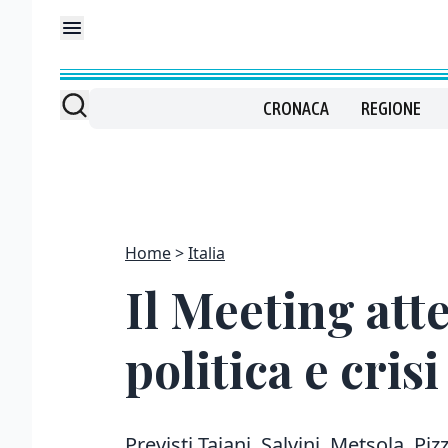
CRONACA
REGIONE
Home
Italia
Il Meeting att
politica e cri
Previsti Tajani, Salvini. Metsola, Pi