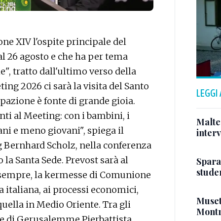
e XIV l'ospite principale del
 al 26 agosto e che ha per tema
le", tratto dall'ultimo verso della
ng 2026 ci sarà la visita del Santo
LEGGI
pazione è fonte di grande gioia.
nti al Meeting: con i bambini, i
Malte
vani e meno giovani", spiega il
interv
 Bernhard Scholz, nella conferenza
 la Santa Sede. Prevost sarà al
Sparat
stude
 sempre, la kermesse di Comunione
a italiana, ai processi economici,
Musett
 quella in Medio Oriente. Tra gli
Montr
ale di Gerusalemme Pierbattista