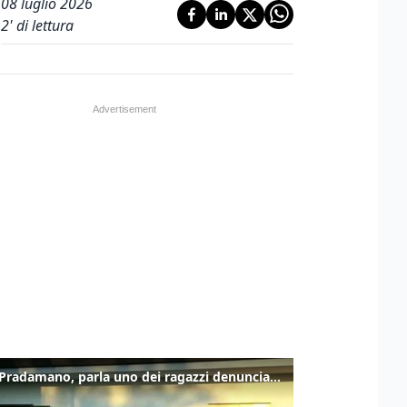
08 luglio 2026
2
' di lettura
Caso Pradamano, parla uno dei ragazzi denunciati per la limonata: "Volevo anche aiutare i miei"