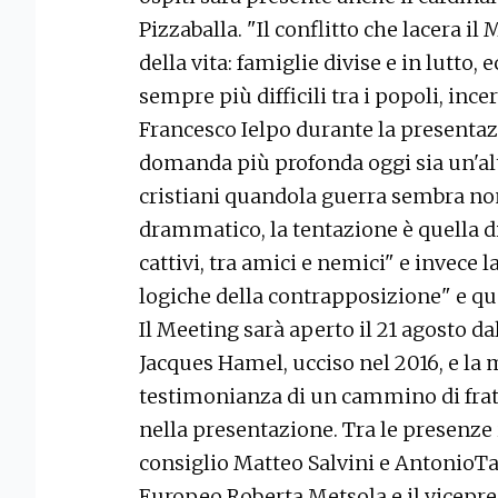
Pizzaballa. "Il conflitto che lacera i
della vita: famiglie divise e in lutto
sempre più difficili tra i popoli, ince
Francesco Ielpo durante la presentazi
domanda più profonda oggi sia un'alt
cristiani quandola guerra sembra non
drammatico, la tentazione è quella d
cattivi, tra amici e nemici" e invece l
logiche della contrapposizione" e que
Il Meeting sarà aperto il 21 agosto dal
Jacques Hamel, ucciso nel 2016, e la m
testimonianza di un cammino di frate
nella presentazione. Tra le presenze i
consiglio Matteo Salvini e AntonioTa
Europeo Roberta Metsola e il vicepr