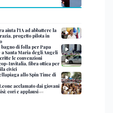
ra aiuta l'IA ad abbattere la
azia, progetto pilota in
o
, bagno di folla per Papa
 a Santa Maria degli Angeli
critte le convenzioni
op-Invitalia, fibra ottica per
la civici
ellapiaga allo Spin Time di
Leone acclamato dai giovani
isi: cori e applausi