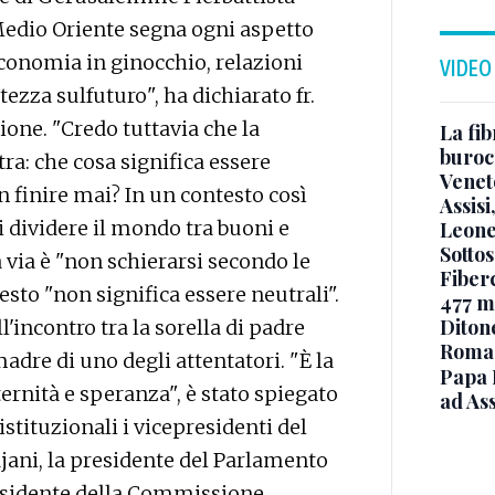
l Medio Oriente segna ogni aspetto
, economia in ginocchio, relazioni
VIDEO
rtezza sulfuturo", ha dichiarato fr.
one. "Credo tuttavia che la
La fib
burocr
ra: che cosa significa essere
Venet
 finire mai? In un contesto così
Assisi
i dividere il mondo tra buoni e
Leone
Sottos
a via è "non schierarsi secondo le
Fiberc
sto "non significa essere neutrali".
477 mi
Diton
l'incontro tra la sorella di padre
Roma
adre di uno degli attentatori. "È la
Papa 
rnità e speranza", è stato spiegato
ad Ass
stituzionali i vicepresidenti del
jani, la presidente del Parlamento
esidente della Commissione