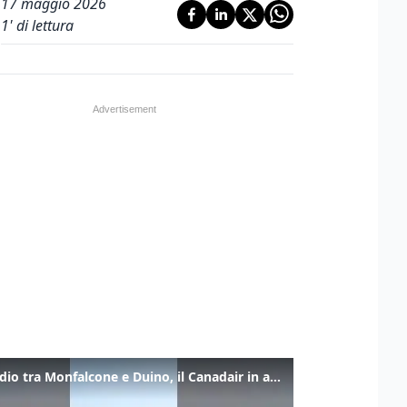
17 maggio 2026
1
' di lettura
Incendio tra Monfalcone e Duino, il Canadair in azione per fermare le fiamme sul fronte dell’A4