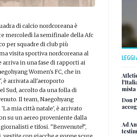
adra di calcio nordcoreana è
re mercoledì la semifinale della Afc
co per squadre di club più
rima visita sportiva nordcoreana al
LEGGI
arriva in una fase di rapporti ai
Naegohyang Women's FC, che in
Atleti
, è arrivata all'aeroporto
l'Ital
mista
l Sud, accolto da una folla di
envenuto. Il team, Naegohyang
Don Pa
accogl
La mia città natale', è arrivato
eon su un aereo proveniente dalla
Ad Am
 giornalisti e tifosi. "Benvenute!",
testi
, vestite con giacche e gonne scure