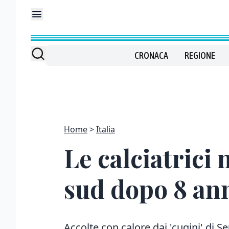
CRONACA
REGIONE
Home
Italia
Le calciatrici
sud dopo 8 an
Accolte con calore dai 'cugini' di S