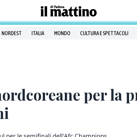
NORDEST
ITALIA
MONDO
CULTURA E SPETTACOLI
 nordcoreane per la p
ni
eul per le semifinali dell'Afc Champions