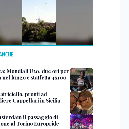
 ANCHE
ca: Mondiali U20, due ori per
ia nel lungo e staffetta 4x100
triciello, pronti ad
iere Cappellari in Sicilia
sterdam il passaggio di
mone al Torino Europride