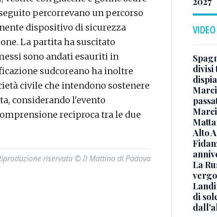
2027
l seguito percorrevano un percorso
ente dispositivo di sicurezza
VIDEO
one. La partita ha suscitato
emessi sono andati esauriti in
Spagna
divisi
ificazione sudcoreano ha inoltre
dispia
cietà civile che intendono sostenere
Marcin
ta, considerando l'evento
passat
Marci
omprensione reciproca tra le due
Mattar
Alto 
Fidanz
anniv
Riproduzione riservata © Il Mattino di Padova
La Ru
vergo
Landi
di sol
dall'a