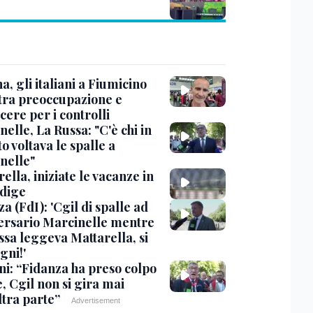
, gli italiani a Fiumicino
 tra preoccupazione e
cere per i controlli
elle, La Russa: "C'è chi in
o voltava le spalle a
nelle"
ella, iniziate le vacanze in
Adige
a (FdI): 'Cgil di spalle ad
ersario Marcinelle mentre
ssa leggeva Mattarella, si
gni!'
ni: “Fidanza ha preso colpo
e, Cgil non si gira mai
ltra parte”