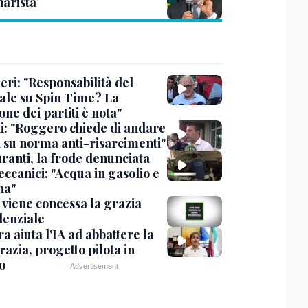
arista'
eri: "Responsabilità del
ale su Spin Time? La
one dei partiti è nota"
ni: "Roggero chiede di andare
i su norma anti-risarcimenti"
ranti, la frode denunciata
ccanici: "Acqua in gasolio e
na"
viene concessa la grazia
denziale
ra aiuta l'IA ad abbattere la
azia, progetto pilota in
o