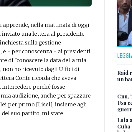
 apprende, nella mattinata di oggi
inviato una lettera al presidente
nchiesta sulla gestione
 , e - per conoscenza - ai presidenti
LEGGI
e di "conoscere la data della mia
, non ho ricevuto dagli Uffici di
Raid r
ettera Conte ricorda che aveva
un bam
i intercedere perché fosse
la mia audizione, anche per spazzare
Cnn, '
Usa ce
lei per primo [Lisei], insieme agli
guerr
el suo partito, mi state
Lula a
Cuba 