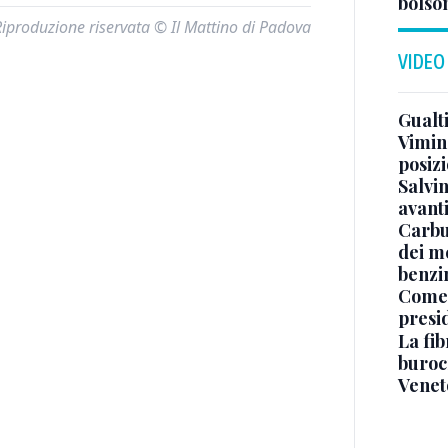
bolson
Riproduzione riservata © Il Mattino di Padova
VIDEO
Gualti
Vimin
posizi
Salvi
avant
Carbu
dei me
benzi
Come 
presi
La fib
burocr
Venet