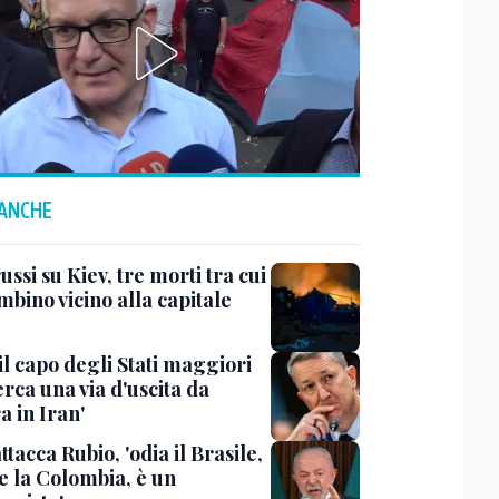
 ANCHE
ussi su Kiev, tre morti tra cui
bino vicino alla capitale
il capo degli Stati maggiori
rca una via d'uscita da
a in Iran'
ttacca Rubio, 'odia il Brasile,
e la Colombia, è un