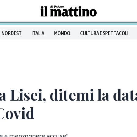
NORDEST
ITALIA
MONDO
CULTURA E SPETTACOLI
 Lisei, ditemi la dat
Covid
alse e menzognere accuse"