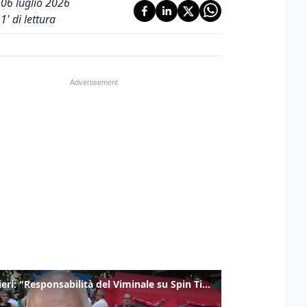
06 luglio 2026
1
' di lettura
Gualtieri: "Responsabilità del Viminale su Spin Time? La posizione dei partiti è nota"