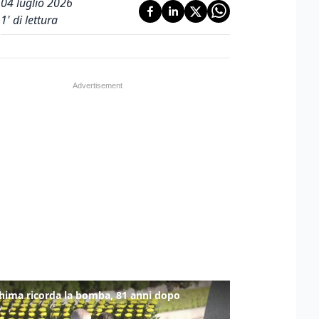
04 luglio 2026
1
' di lettura
hima ricorda la bomba, 81 anni dopo