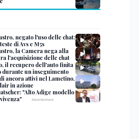
e
stro, negato l'uso delle chat:
teste di Avs e M5s
stro, la Camera nega alla
a l'acquisizione delle chat
, il recupero dell'auto finita
o durante un inseguimento
i ancora attivi nel Lametino,
air in azione
tscher: "Alto Adige modello
nvivenza"