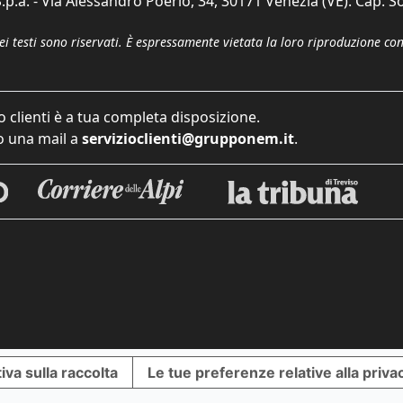
p.a. - Via Alessandro Poerio, 34, 30171 Venezia (VE). Cap. So
dei testi sono riservati. È espressamente vietata la loro riproduzione co
o clienti è a tua completa disposizione.
 una mail a
servizioclienti@grupponem.it
.
iva sulla raccolta
Le tue preferenze relative alla priva