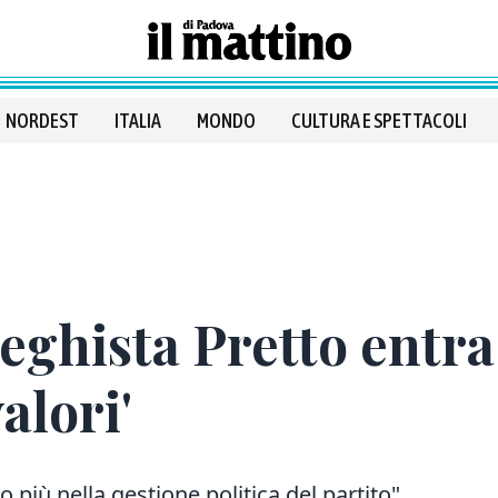
NORDEST
ITALIA
MONDO
CULTURA E SPETTACOLI
eghista Pretto entra 
alori'
più nella gestione politica del partito"