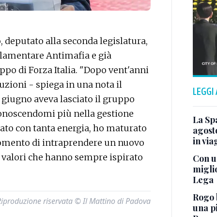
 deputato alla seconda legislatura,
amentare Antimafia e già
ppo di Forza Italia. "Dopo vent'anni
tuzioni - spiega in una nota il
LEGGI
 giugno aveva lasciato il gruppo
conoscendomi più nella gestione
La Spa
itato con tanta energia, ho maturato
agosto
in via
momento di intraprendere un nuovo
 valori che hanno sempre ispirato
Con u
migli
Lega
Rogo b
Riproduzione riservata © Il Mattino di Padova
una p