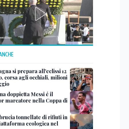
 ANCHE
gna si prepara all'eclissi 12
, corsa agli occhiali, milioni
ggio
na doppietta Messi é il
or marcatore nella Coppa di
rucia tonnellate di rifiuti in
iattaforma ecologica nel