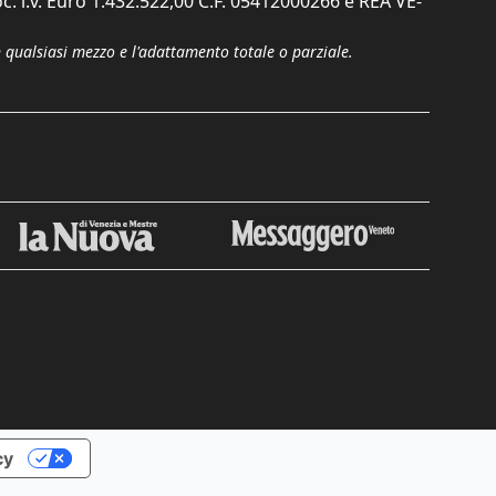
c. i.v. Euro 1.432.522,00 C.F. 05412000266 e REA VE-
n qualsiasi mezzo e l'adattamento totale o parziale.
Chiudi
cy