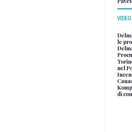
Paves
VIDEO
Delma
le pro
Delma
Procur
Torino
nel P
Incend
Canad
Kompa
di co