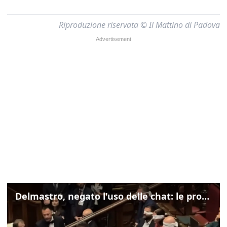
Riproduzione riservata © Il Mattino di Padova
Delmastro, negato l'uso delle chat: le proteste di Avs e M5s