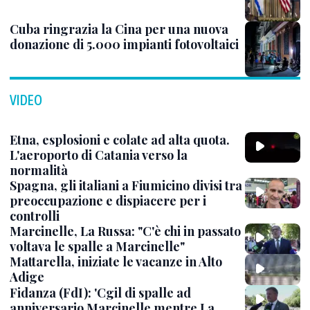
Cuba ringrazia la Cina per una nuova
donazione di 5.000 impianti fotovoltaici
VIDEO
Etna, esplosioni e colate ad alta quota.
L'aeroporto di Catania verso la
normalità
Spagna, gli italiani a Fiumicino divisi tra
preoccupazione e dispiacere per i
controlli
Marcinelle, La Russa: "C'è chi in passato
voltava le spalle a Marcinelle"
Mattarella, iniziate le vacanze in Alto
Adige
Fidanza (FdI): 'Cgil di spalle ad
anniversario Marcinelle mentre La