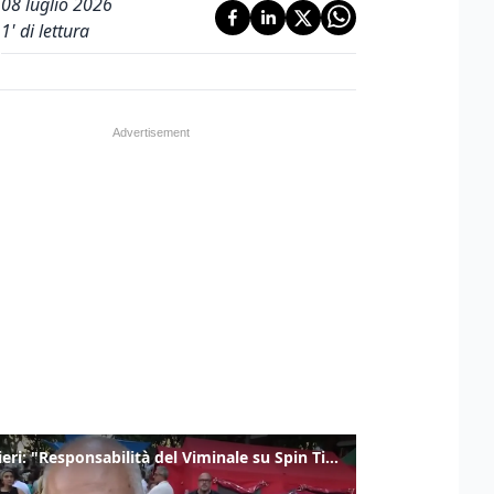
08 luglio 2026
1
' di lettura
Gualtieri: "Responsabilità del Viminale su Spin Time? La posizione dei partiti è nota"