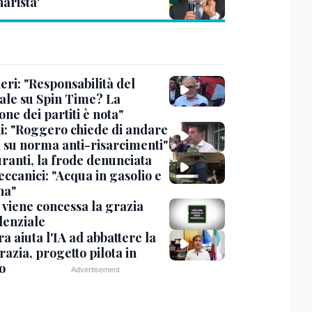
arista'
eri: "Responsabilità del
ale su Spin Time? La
one dei partiti è nota"
ni: "Roggero chiede di andare
i su norma anti-risarcimenti"
ranti, la frode denunciata
ccanici: "Acqua in gasolio e
na"
viene concessa la grazia
denziale
ra aiuta l'IA ad abbattere la
azia, progetto pilota in
o