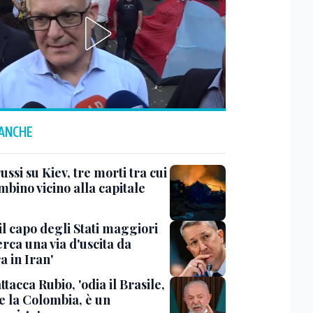
 ANCHE
ussi su Kiev, tre morti tra cui
bino vicino alla capitale
il capo degli Stati maggiori
rca una via d'uscita da
a in Iran'
ttacca Rubio, 'odia il Brasile,
e la Colombia, è un