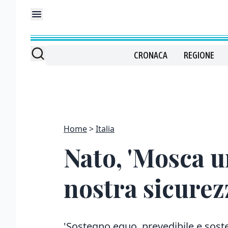
CRONACA
REGIONE
Home
Italia
Nato, 'Mosca u
nostra sicurez
'Sostegno equo, prevedibile e soste