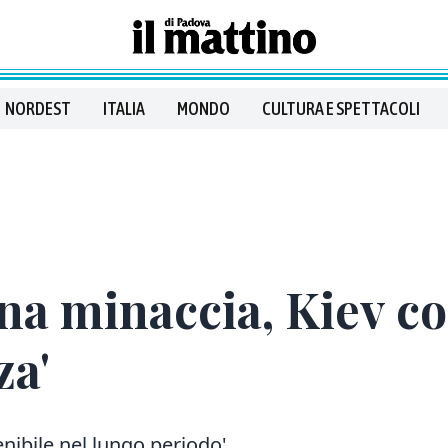
NORDEST
ITALIA
MONDO
CULTURA E SPETTACOLI
na minaccia, Kiev co
za'
nibile nel lungo periodo'