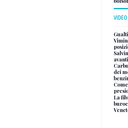
bolson
VIDEO
Gualti
Vimin
posizi
Salvi
avant
Carbu
dei me
benzi
Come 
presi
La fib
burocr
Venet