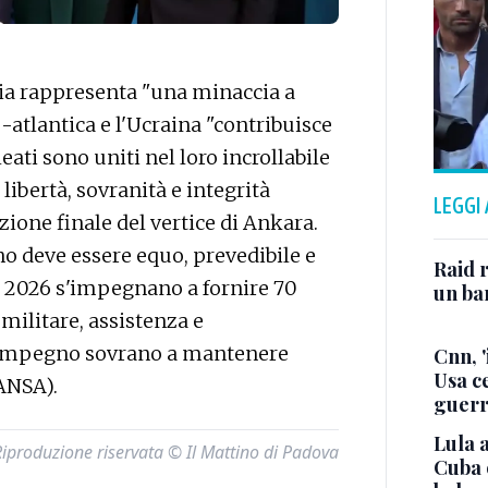
a rappresenta "una minaccia a
atlantica e l'Ucraina "contribuisce
leati sono uniti nel loro incrollabile
libertà, sovranità e integrità
LEGGI
azione finale del vertice di Ankara.
gno deve essere equo, prevedibile e
Raid r
il 2026 s'impegnano a fornire 70
un bam
militare, assistenza e
o impegno sovrano a mantenere
Cnn, '
Usa ce
(ANSA).
guerr
Lula a
Riproduzione riservata © Il Mattino di Padova
Cuba 