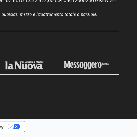
c. i.v. Euro 1.432.522,00 C.F. 05412000266 e REA VE-
n qualsiasi mezzo e l'adattamento totale o parziale.
cy