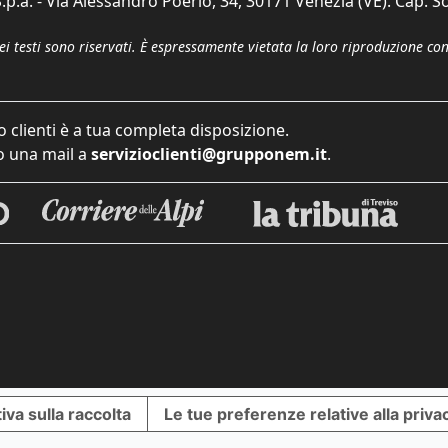
p.a. - Via Alessandro Poerio, 34, 30171 Venezia (VE). Cap. So
dei testi sono riservati. È espressamente vietata la loro riproduzione co
o clienti è a tua completa disposizione.
 una mail a
servizioclienti@grupponem.it
.
iva sulla raccolta
Le tue preferenze relative alla priva