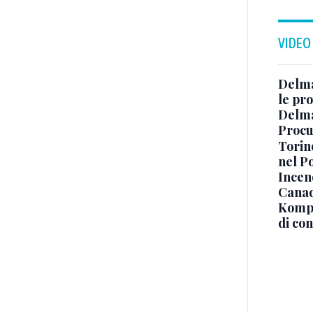
VIDEO
Delma
le pro
Delma
Procur
Torino
nel P
Incend
Canad
Kompa
di co