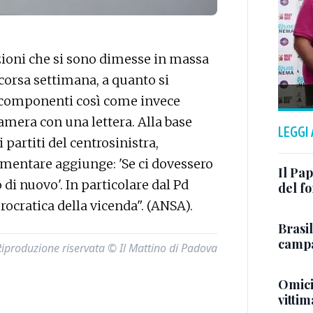
ioni che si sono dimesse in massa
corsa settimana, a quanto si
 componenti così come invece
Camera con una lettera. Alla base
LEGGI
i partiti del centrosinistra,
amentare aggiunge: 'Se ci dovessero
Il Pap
i nuovo'. In particolare dal Pd
del f
ocratica della vicenda". (ANSA).
Brasil
campa
Riproduzione riservata © Il Mattino di Padova
Omici
vitti