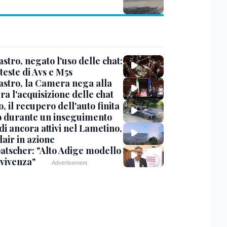
stro, negato l'uso delle chat:
teste di Avs e M5s
stro, la Camera nega alla
a l'acquisizione delle chat
, il recupero dell'auto finita
o durante un inseguimento
i ancora attivi nel Lametino,
air in azione
tscher: "Alto Adige modello
nvivenza"