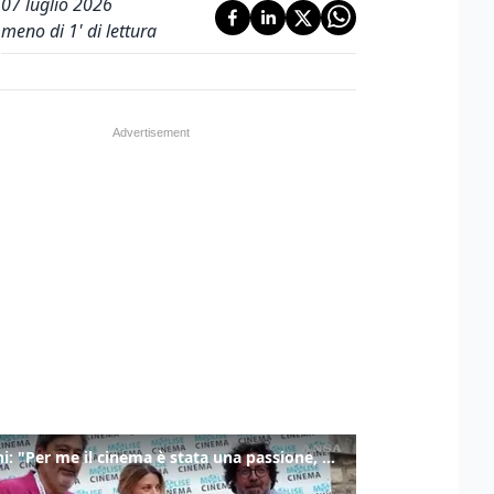
07 luglio 2026
meno di 1' di lettura
Ronchi: "Per me il cinema è stata una passione, monografia dedicata è un bel regalo"