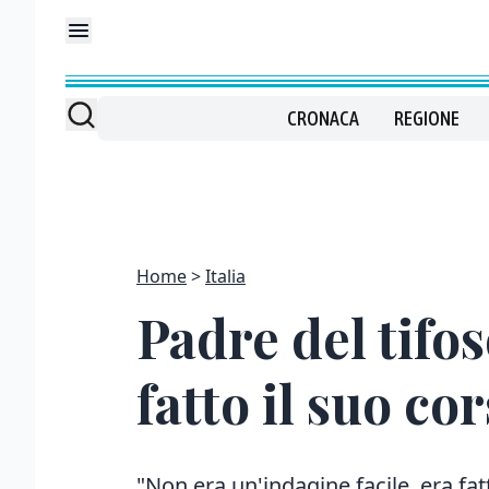
CRONACA
REGIONE
Home
Italia
Padre del tifos
fatto il suo co
"Non era un'indagine facile, era fatt