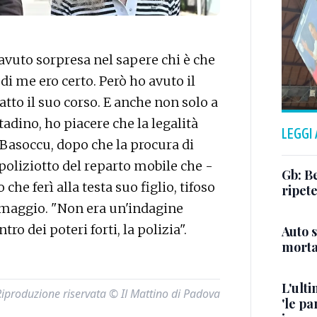
vuto sorpresa nel sapere chi è che
di me ero certo. Però ho avuto il
fatto il suo corso. E anche non solo a
adino, ho piacere che la legalità
LEGGI
i Basoccu, dopo che la procura di
 poliziotto del reparto mobile che -
Gb: B
che ferì alla testa suo figlio, tifoso
ripete
4 maggio. "Non era un'indagine
tro dei poteri forti, la polizia".
Auto s
morta 
L'ulti
Riproduzione riservata © Il Mattino di Padova
'le pa