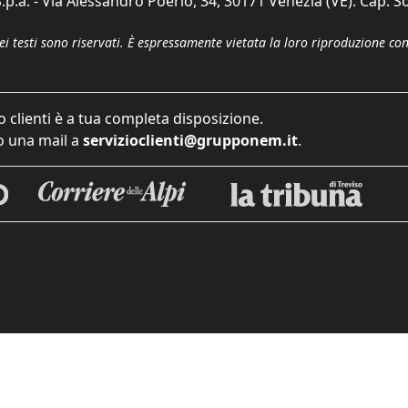
p.a. - Via Alessandro Poerio, 34, 30171 Venezia (VE). Cap. So
dei testi sono riservati. È espressamente vietata la loro riproduzione co
o clienti è a tua completa disposizione.
 una mail a
servizioclienti@grupponem.it
.
iva sulla raccolta
Le tue preferenze relative alla priva