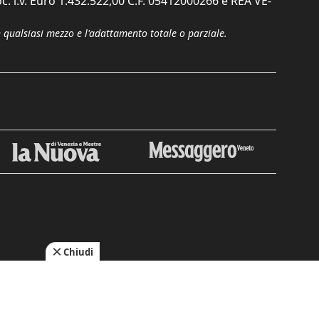
c. i.v. Euro 1.432.522,00 C.F. 05412000266 e REA VE-
n qualsiasi mezzo e l'adattamento totale o parziale.
Chiudi
cy