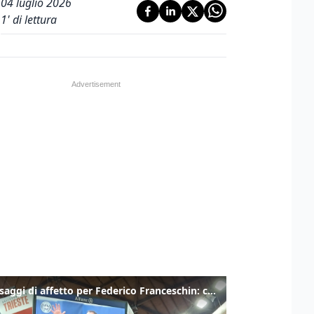
04 luglio 2026
1
' di lettura
I messaggi di affetto per Federico Franceschin: così il mondo del basket gli è stato accanto fino all’ultimo