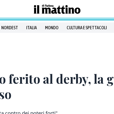
NORDEST
ITALIA
MONDO
CULTURA E SPETTACOLI
o ferito al derby, la 
rso
a contro dei poteri forti"