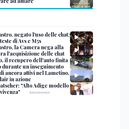
are ad amare'
stro, negato l'uso delle chat:
teste di Avs e M5s
stro, la Camera nega alla
a l'acquisizione delle chat
, il recupero dell'auto finita
o durante un inseguimento
i ancora attivi nel Lametino,
air in azione
tscher: "Alto Adige modello
nvivenza"