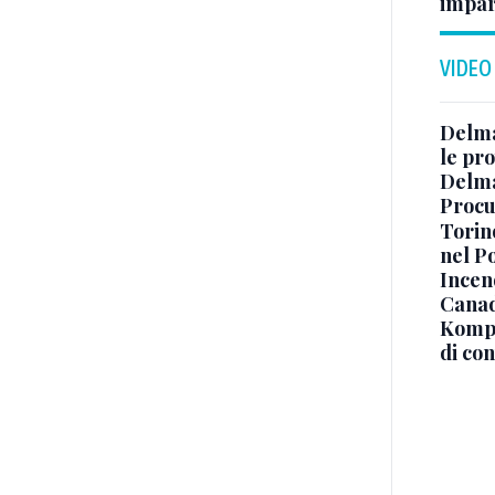
impar
VIDEO
Delma
le pro
Delma
Procur
Torino
nel P
Incend
Canad
Kompa
di co