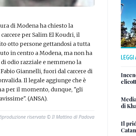
ra di Modena ha chiesto la
 carcere per Salim El Koudri, il
to otto persone gettandosi a tutta
a auto in centro a Modena, ma non ha
LEGGI
o di odio razziale e nemmeno la
Fabio Giannelli, fuori dal carcere di
Incen
nvalida. Il legale aggiunge che è
elicot
 ma per il momento, dunque, "gli
avissime". (ANSA).
Media
di Kh
Riproduzione riservata © Il Mattino di Padova
Il pri
Catan