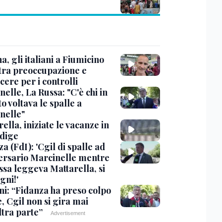
, gli italiani a Fiumicino
 tra preoccupazione e
cere per i controlli
elle, La Russa: "C'è chi in
o voltava le spalle a
nelle"
ella, iniziate le vacanze in
Adige
a (FdI): 'Cgil di spalle ad
ersario Marcinelle mentre
ssa leggeva Mattarella, si
gni!'
ni: “Fidanza ha preso colpo
e, Cgil non si gira mai
ltra parte”