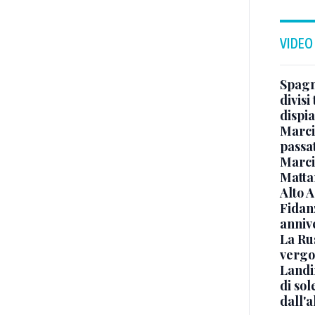
VIDEO
Spagna
divisi
dispia
Marcin
passat
Marci
Mattar
Alto 
Fidanz
anniv
La Ru
vergo
Landi
di sol
dall'a