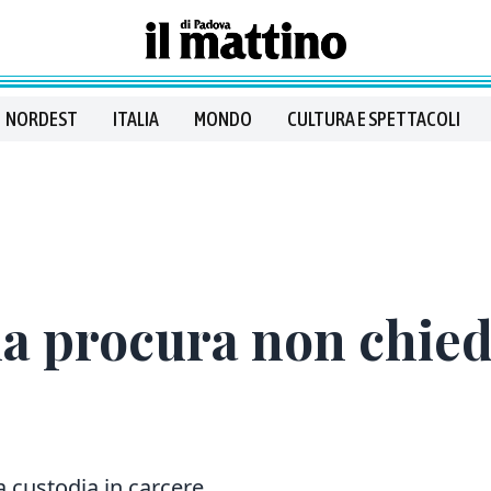
NORDEST
ITALIA
MONDO
CULTURA E SPETTACOLI
la procura non chied
la custodia in carcere