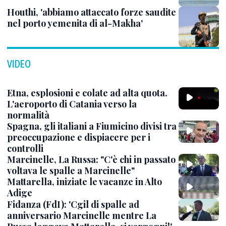
Houthi, 'abbiamo attaccato forze saudite
nel porto yemenita di al-Makha'
VIDEO
Etna, esplosioni e colate ad alta quota.
L'aeroporto di Catania verso la
normalità
Spagna, gli italiani a Fiumicino divisi tra
preoccupazione e dispiacere per i
controlli
Marcinelle, La Russa: "C'è chi in passato
voltava le spalle a Marcinelle"
Mattarella, iniziate le vacanze in Alto
Adige
Fidanza (FdI): 'Cgil di spalle ad
anniversario Marcinelle mentre La