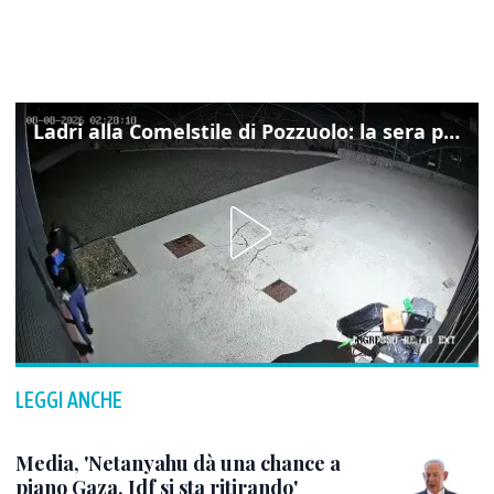
Ladri alla Comelstile di Pozzuolo: la sera prima il tentato furto a Buja, ecco le immagini
LEGGI ANCHE
Media, 'Netanyahu dà una chance a
piano Gaza, Idf si sta ritirando'