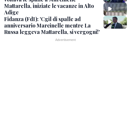
Mattarella, iniziate le vacanze in Alto
Adige
Fidanza (FdI): 'Cgil di spalle ad
anniversario Marcinelle mentre La
Russa leggeva Mattarella, si vergogni!'