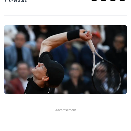
1
' di lettura