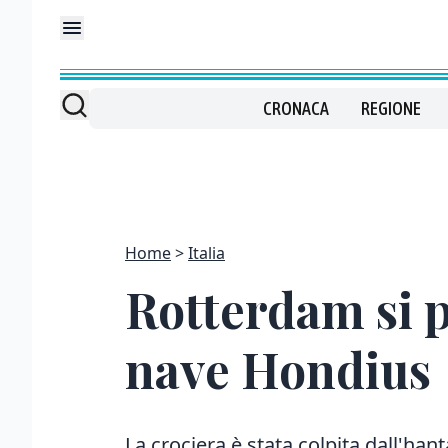
CRONACA
REGIONE
Home
Italia
Rotterdam si p
nave Hondius
La crociera è stata colpita dall'han