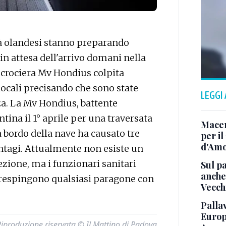
à olandesi stanno preparando
in attesa dell'arrivo domani nella
a crociera Mv Hondius colpita
locali precisando che sono state
LEGGI
a. La Mv Hondius, battente
ntina il 1° aprile per una traversata
Macera
a bordo della nave ha causato tre
per il
d'Amo
contagi. Attualmente non esiste un
ezione, ma i funzionari sanitari
Sul p
anche 
e respingono qualsiasi paragone con
Vecch
Pallav
Europ
Riproduzione riservata © Il Mattino di Padova