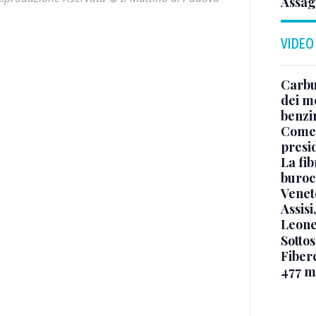
Assag
VIDEO
Carbu
dei me
benzi
Come 
presi
La fib
burocr
Venet
Assisi
Leone
Sottos
Fiberc
477 mi