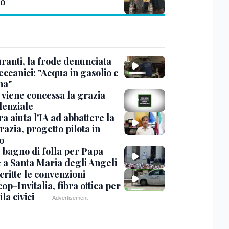
o
ranti, la frode denunciata
ccanici: "Acqua in gasolio e
na"
viene concessa la grazia
denziale
ra aiuta l'IA ad abbattere la
azia, progetto pilota in
o
, bagno di folla per Papa
 a Santa Maria degli Angeli
critte le convenzioni
op-Invitalia, fibra ottica per
la civici