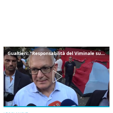
Gualtieri: "Responsabilità del Viminale su Spin Time? La posizione dei partiti è nota"