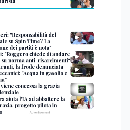
arista'
eri: "Responsabilità del
ale su Spin Time? La
one dei partiti è nota"
ni: "Roggero chiede di andare
i su norma anti-risarcimenti"
ranti, la frode denunciata
ccanici: "Acqua in gasolio e
na"
viene concessa la grazia
denziale
ra aiuta l'IA ad abbattere la
azia, progetto pilota in
o