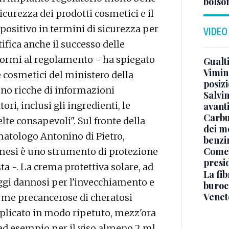
bolson
icurezza dei prodotti cosmetici e il
ositivo in termini di sicurezza per
VIDEO
ifica anche il successo delle
nformi al regolamento - ha spiegato
Gualti
Vimin
e cosmetici del ministero della
posizi
sono ricche di informazioni
Salvi
ri, inclusi gli ingredienti, le
avant
Carbu
elte consapevoli". Sul fronte della
dei me
matologo Antonino di Pietro,
benzi
Come 
smesi è uno strumento di protezione
presi
sta -. La crema protettiva solare, ad
La fib
ggi dannosi per l'invecchiamento e
burocr
Venet
forme precancerose di cheratosi
applicato in modo ripetuto, mezz'ora
 ad esempio per il viso almeno 2 ml