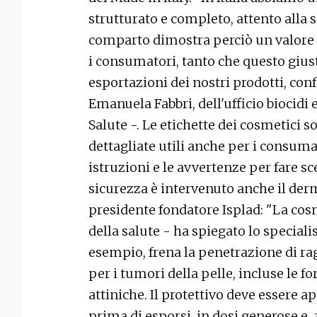
strutturato e completo, attento alla s
comparto dimostra perciò un valore p
i consumatori, tanto che questo giust
esportazioni dei nostri prodotti, co
Emanuela Fabbri, dell'ufficio biocidi 
Salute -. Le etichette dei cosmetici 
dettagliate utili anche per i consumato
istruzioni e le avvertenze per fare sc
sicurezza è intervenuto anche il der
presidente fondatore Isplad: "La co
della salute - ha spiegato lo speciali
esempio, frena la penetrazione di ra
per i tumori della pelle, incluse le 
attiniche. Il protettivo deve essere 
prima di esporsi, in dosi generose e,