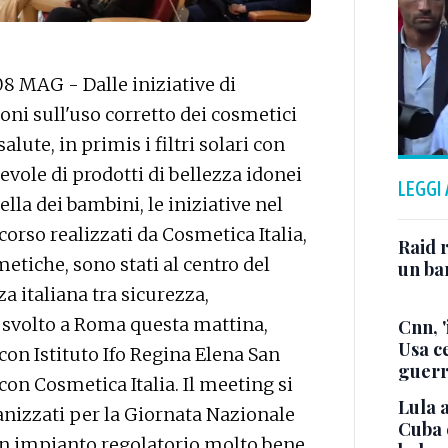
8 MAG - Dalle iniziative di
oni sull'uso corretto dei cosmetici
ute, in primis i filtri solari con
pevole di prodotti di bellezza idonei
LEGGI
lla dei bambini, le iniziative nel
corso realizzati da Cosmetica Italia,
Raid r
tiche, sono stati al centro del
un bam
 italiana tra sicurezza,
, svolto a Roma questa mattina,
Cnn, '
Usa ce
con Istituto Ifo Regina Elena San
guerr
on Cosmetica Italia. Il meeting si
Lula a
anizzati per la Giornata Nazionale
Cuba 
 un impianto regolatorio molto bene