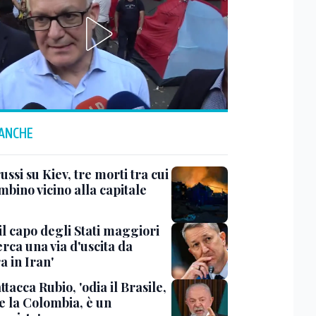
 ANCHE
ussi su Kiev, tre morti tra cui
bino vicino alla capitale
il capo degli Stati maggiori
rca una via d'uscita da
a in Iran'
ttacca Rubio, 'odia il Brasile,
e la Colombia, è un