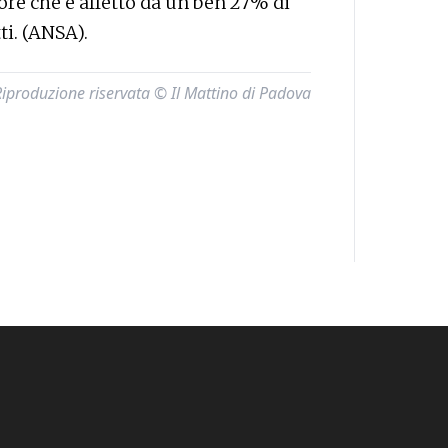
tore che è affetto da un ben 27% di
ti. (ANSA).
Riproduzione riservata © Il Mattino di Padova