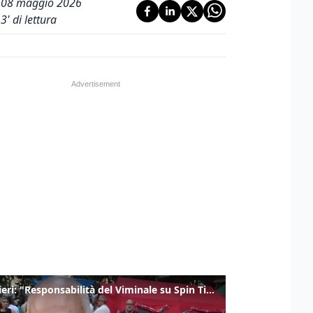
08 maggio 2026
3
' di lettura
Gualtieri: "Responsabilità del Viminale su Spin Time? La posizione dei partiti è nota"