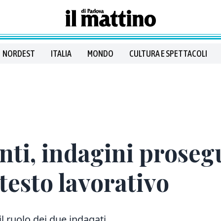
NORDEST
ITALIA
MONDO
CULTURA E SPETTACOLI
nti, indagini prose
esto lavorativo
il ruolo dei due indagati