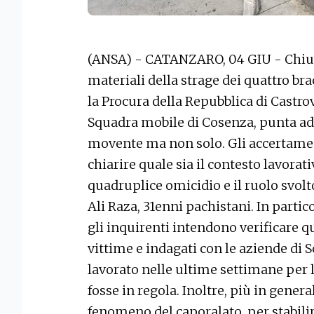
(ANSA) - CATANZARO, 04 GIU - Chiuso
materiali della strage dei quattro br
la Procura della Repubblica di Castrov
Squadra mobile di Cosenza, punta ades
movente ma non solo. Gli accertament
chiarire quale sia il contesto lavorat
quadruplice omicidio e il ruolo svol
Ali Raza, 31enni pachistani. In parti
gli inquirenti intendono verificare qu
vittime e indagati con le aziende di
lavorato nelle ultime settimane per la
fosse in regola. Inoltre, più in genera
fenomeno del caporalato, per stabilir