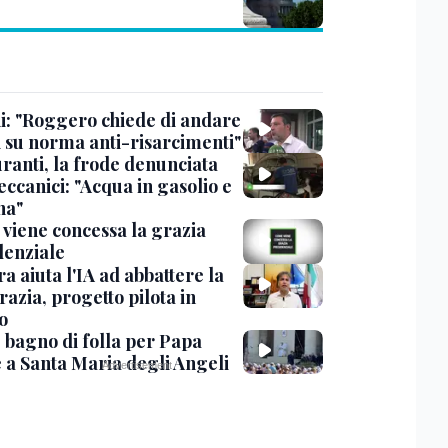
ni: "Roggero chiede di andare
i su norma anti-risarcimenti"
ranti, la frode denunciata
ccanici: "Acqua in gasolio e
na"
viene concessa la grazia
denziale
ra aiuta l'IA ad abbattere la
azia, progetto pilota in
o
, bagno di folla per Papa
 a Santa Maria degli Angeli