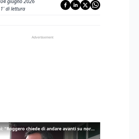
04 giugno 2026
1
' di lettura
Salvini: "Roggero chiede di andare avanti su norma anti-risarcimenti"