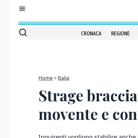
CRONACA
REGIONE
Home
Italia
Strage braccia
movente e cont
Inquirenti vogliono stabilire anche 