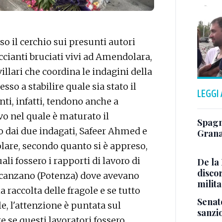
 il cerchio sui presunti autori
accianti bruciati vivi ad Amendolara,
illari che coordina le indagini della
so a stabilire quale sia stato il
LEGGI
i, infatti, tendono anche a
ivo nel quale è maturato il
Spagn
to dai due indagati, Safeer Ahmed e
Grana
colare, secondo quanto si è appreso,
ali fossero i rapporti di lavoro di
De la 
discor
 Scanzano (Potenza) dove avevano
milita
 raccolta delle fragole e se tutto
Senat
le, l'attenzione è puntata sul
sanzio
e se questi lavoratori fossero