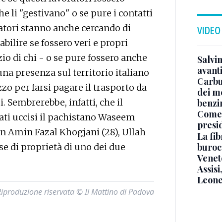
he li "gestivano" o se pure i contatti
igatori stanno anche cercando di
VIDEO
abilire se fossero veri e propri
io di chi - o se pure fossero anche
Salvi
avant
una presenza sul territorio italiano
Carbu
zo per farsi pagare il trasporto da
dei me
 Sembrerebbe, infatti, che il
benzi
Come 
tati uccisi il pachistano Waseem
presi
un Amin Fazal Khogjani (28), Ullah
La fib
burocr
sse di proprietà di uno dei due
Venet
Assisi
Leone
Riproduzione riservata © Il Mattino di Padova