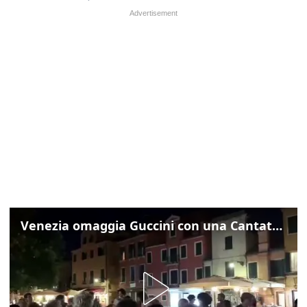
Venezia omaggia Guccini con una Cantata Anarchica in campo Santa Margherita