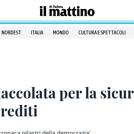
NORDEST
ITALIA
MONDO
CULTURA E SPETTACOLI
iaccolata per la sicu
rediti
i cronaca pilastri della democrazia'