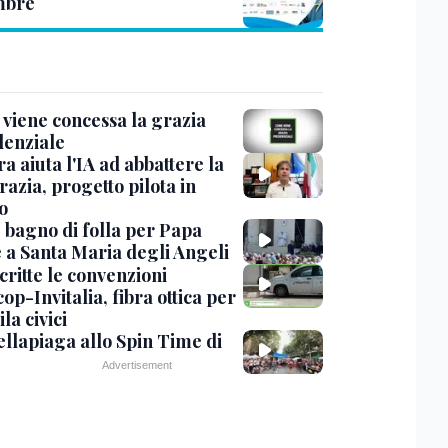
mbre
viene concessa la grazia
denziale
ra aiuta l'IA ad abbattere la
azia, progetto pilota in
o
, bagno di folla per Papa
 a Santa Maria degli Angeli
critte le convenzioni
op-Invitalia, fibra ottica per
la civici
ellapiaga allo Spin Time di