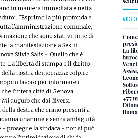
sette
endano in maniera immediata e netta
aduto". "Esprimo la più profonda e
VIDEO
 tutta l'amministrazione comunale,
nformazione che sono stati vittime di
Come 
presi
nte la manifestazione a Sestri
La fib
ova Silvia Salis -. Quello che è
burocr
e. La libertà di stampa e il diritto
Venet
Assisi
i della nostra democrazia: colpire
Leone
roprio lavoro per informare i
Sottos
Fiberc
a che l'intera città di Genova
477 mi
"Mi auguro che dai diversi
Diton
i della destra che erano presenti a
Roma
ondanna unanime e senza ambiguità
 - prosegue la sindaca - non si può
tempo l'intimidazione di chi fa