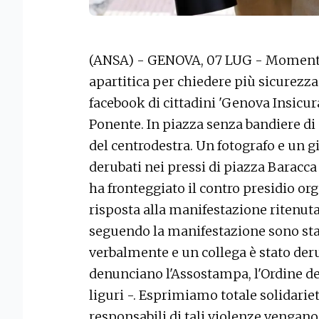
(ANSA) - GENOVA, 07 LUG - Momenti d
apartitica per chiedere più sicurezz
facebook di cittadini 'Genova Insicura'
Ponente. In piazza senza bandiere di
del centrodestra. Un fotografo e un gi
derubati nei pressi di piazza Baracc
ha fronteggiato il contro presidio org
risposta alla manifestazione ritenuta 
seguendo la manifestazione sono stat
verbalmente e un collega è stato deru
denunciano l'Assostampa, l'Ordine dei
liguri -. Esprimiamo totale solidarie
responsabili di tali violenze vengan