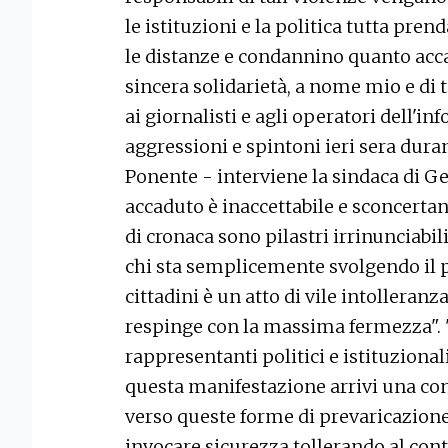
le istituzioni e la politica tutta pr
le distanze e condannino quanto acc
sincera solidarietà, a nome mio e di
ai giornalisti e agli operatori dell'i
aggressioni e spintoni ieri sera dura
Ponente - interviene la sindaca di Gen
accaduto è inaccettabile e sconcertant
di cronaca sono pilastri irrinunciabil
chi sta semplicemente svolgendo il p
cittadini è un atto di vile intolleranz
respinge con la massima fermezza". 
rappresentanti politici e istituzional
questa manifestazione arrivi una c
verso queste forme di prevaricazione
invocare sicurezza tollerando al con