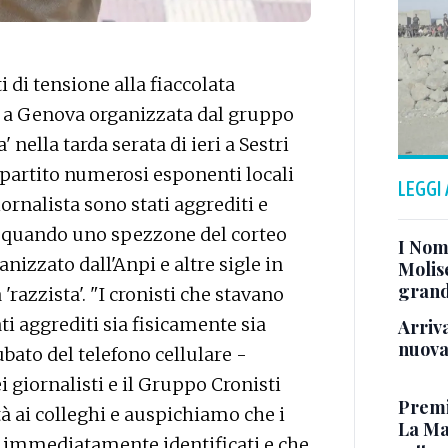
i tensione alla fiaccolata
a a Genova organizzata dal gruppo
 nella tarda serata di ieri a Sestri
 partito numerosi esponenti locali
LEGGI
ornalista sono stati aggrediti e
a quando uno spezzone del corteo
I Nom
anizzato dall'Anpi e altre sigle in
Molise
grand
'razzista'. "I cronisti che stavano
i aggrediti sia fisicamente sia
Arriva
nuova
bato del telefono cellulare -
 giornalisti e il Gruppo Cronisti
Premio
tà ai colleghi e auspichiamo che i
La Ma
o immediatamente identificati e che