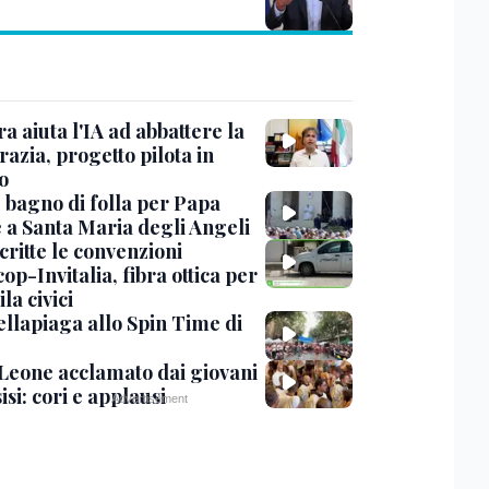
ra aiuta l'IA ad abbattere la
azia, progetto pilota in
o
, bagno di folla per Papa
 a Santa Maria degli Angeli
critte le convenzioni
op-Invitalia, fibra ottica per
la civici
ellapiaga allo Spin Time di
Leone acclamato dai giovani
isi: cori e applausi