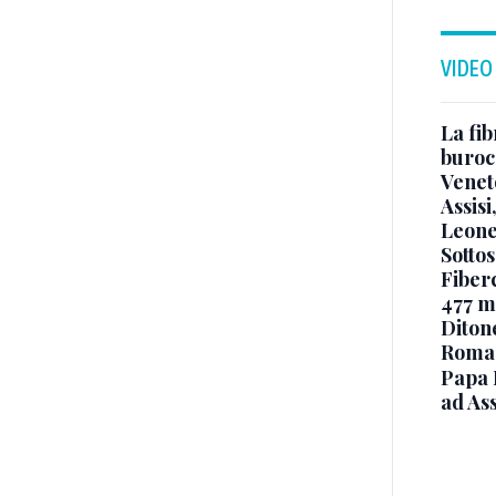
VIDEO
La fib
burocr
Venet
Assisi
Leone
Sottos
Fiberc
477 mi
Diton
Roma
Papa 
ad Ass