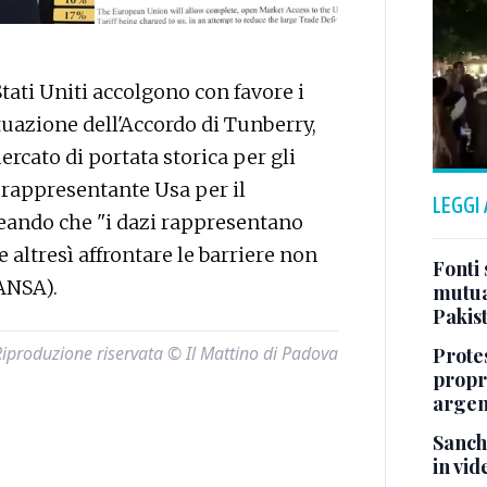
ati Uniti accolgono con favore i
tuazione dell'Accordo di Tunberry,
rcato di portata storica per gli
l rappresentante Usa per il
LEGGI
eando che "i dazi rappresentano
e altresì affrontare le barriere non
Fonti 
(ANSA).
mutua
Pakis
Riproduzione riservata © Il Mattino di Padova
Protes
propr
argen
Sanch
in vid