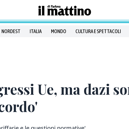
NORDEST
ITALIA
MONDO
CULTURA E SPETTACOLI
gressi Ue, ma dazi s
ccordo'
ariffarie e le questioni normative'