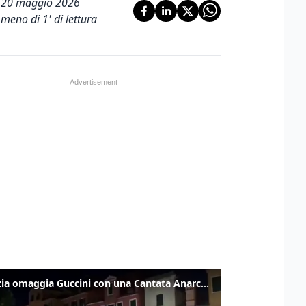
20 maggio 2026
meno di 1' di lettura
Venezia omaggia Guccini con una Cantata Anarchica in campo Santa Margherita