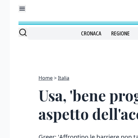
CRONACA
REGIONE
Home
Italia
Usa, 'bene pro
aspetto dell'a
Greer: 'Affrontino le barriere non t