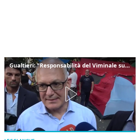
Gualtieri: "Responsabilità del Viminale su Spin Time? La posizione dei partiti è nota"