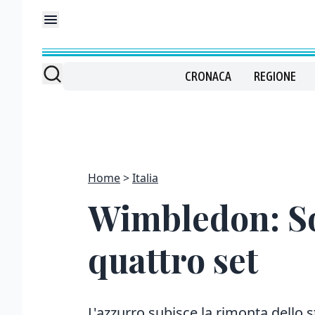
CRONACA
REGIONE
Home
Italia
Wimbledon: Son
quattro set
L'azzurro subisce la rimonta dello s