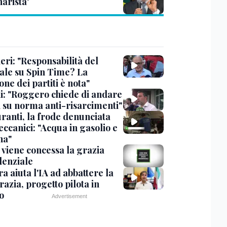
arista'
eri: "Responsabilità del
ale su Spin Time? La
one dei partiti è nota"
ni: "Roggero chiede di andare
i su norma anti-risarcimenti"
ranti, la frode denunciata
ccanici: "Acqua in gasolio e
na"
viene concessa la grazia
denziale
ra aiuta l'IA ad abbattere la
azia, progetto pilota in
o