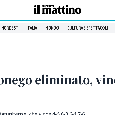
NORDEST
ITALIA
MONDO
CULTURA E SPETTACOLI
ego eliminato, vinc
tatunitense, che vince 4-6 6-3 6-4 7-6