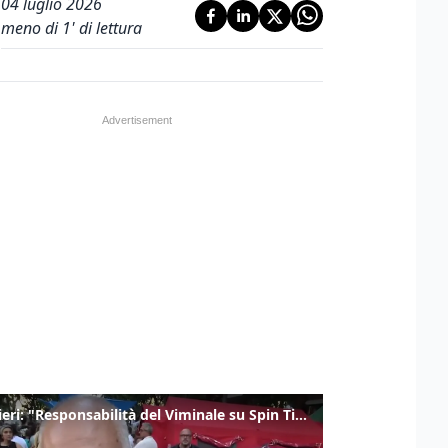
04 luglio 2026
meno di 1' di lettura
Gualtieri: "Responsabilità del Viminale su Spin Time? La posizione dei partiti è nota"