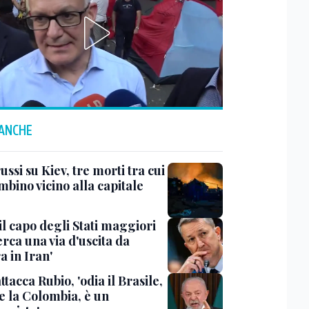
 ANCHE
ussi su Kiev, tre morti tra cui
bino vicino alla capitale
il capo degli Stati maggiori
rca una via d'uscita da
a in Iran'
ttacca Rubio, 'odia il Brasile,
e la Colombia, è un