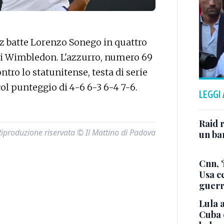
z batte Lorenzo Sonego in quattro
le di Wimbledon. L'azzurro, numero 69
tro lo statunitense, testa di serie
ol punteggio di 4-6 6-3 6-4 7-6.
LEGGI
Raid r
Riproduzione riservata © Il Mattino di Padova
un bam
Cnn, '
Usa ce
guerr
Lula a
Cuba 