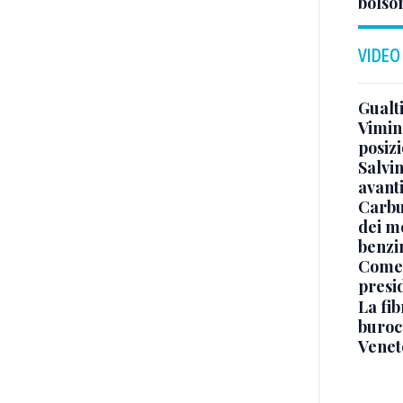
bolson
VIDEO
Gualti
Vimin
posizi
Salvi
avant
Carbu
dei me
benzi
Come 
presi
La fib
burocr
Venet