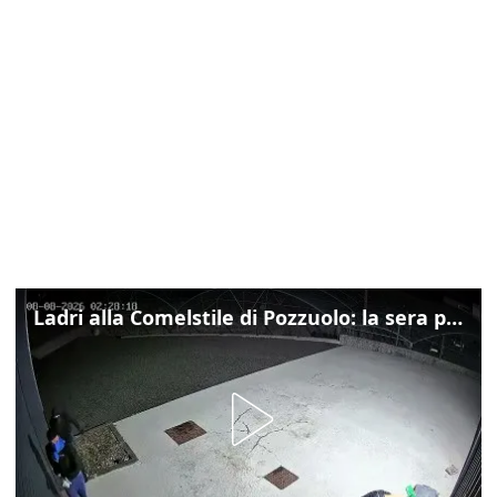
Ladri alla Comelstile di Pozzuolo: la sera prima il tentato furto a Buja, ecco le immagini