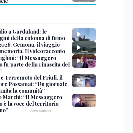
cie
dio a Gardaland: le
ini della colonna di fumo
2026: Gemona, il viaggio
 memoria. Il videoracconto
ghini: “Il Messaggero
 fu parte della rinascita del
”
e Terremoto del Friuli, il
tore Possamai: “Un giornale
unita la comunità”
o Marchi: “Il Messaggero
 è la voce del territorio
ano”