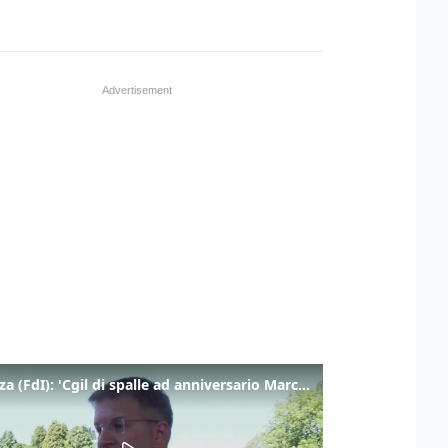
Fidanza (FdI): 'Cgil di spalle ad anniversario Marcinelle mentre La Russa leggeva Mattarella, si vergogni!'