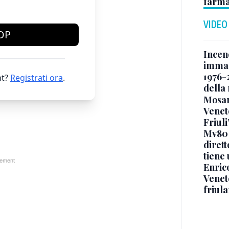
farma
VIDEO
OP
Incen
immag
1976-
t?
Registrati ora
.
della
Mosan
Veneto
Friuli
Mv80 
diret
tiene 
Enric
Veneto
friul