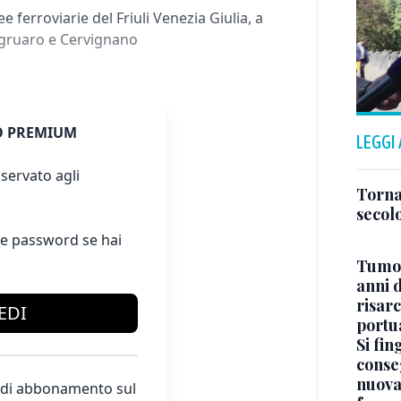
e ferroviarie del Friuli Venezia Giulia, a
ogruaro e Cervignano
 PREMIUM
LEGGI
servato agli
Torna
secolo
e password se hai
Tumor
anni d
risarc
EDI
portu
Si fin
conse
nuova
te di abbonamento sul