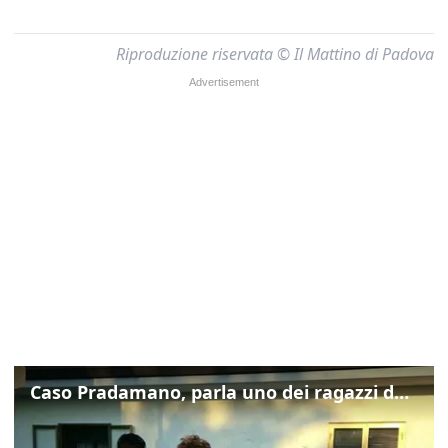
Riproduzione riservata © Il Mattino di Padova
Caso Pradamano, parla uno dei ragazzi denunciati per la limonata: "Volevo anche aiutare i miei"