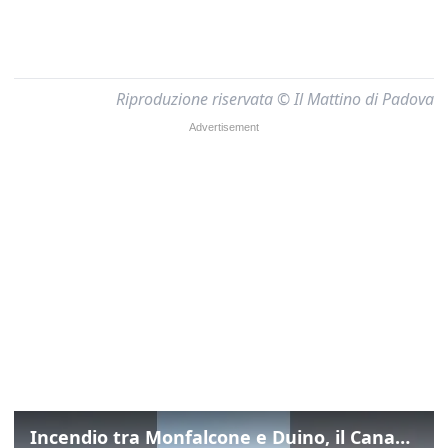
Riproduzione riservata © Il Mattino di Padova
Incendio tra Monfalcone e Duino, il Canadair in azione per fermare le fiamme sul fronte dell’A4