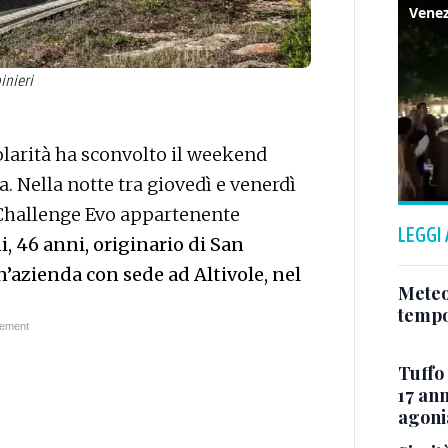
inieri
colarità ha sconvolto il weekend
. Nella notte tra giovedì e venerdì
8 Challenge Evo appartenente
LEGGI
, 46 anni, originario di San
un’azienda con sede ad Altivole, nel
Meteo
tempo
Tuffo 
17 ann
agoni