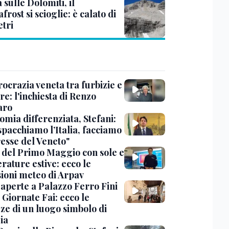
à sulle Dolomiti, il
rost si scioglie: è calato di
etri
ocrazia veneta tra furbizie e
re: l'inchiesta di Renzo
aro
omia differenziata, Stefani:
spacchiamo l’Italia, facciamo
resse del Veneto"
 del Primo Maggio con sole e
rature estive: ecco le
sioni meteo di Arpav
 aperte a Palazzo Ferro Fini
 Giornate Fai: ecco le
zze di un luogo simbolo di
ia