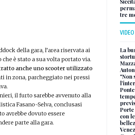
Siccit
permaf
tre m
VIDEO
La bur
addock della gara, l’area riservata ai
stortu
 che è stato a sua volta portato via.
Mazz
ttratto anche uno scooter utilizzato
Auton
"Non 
i in zona, parcheggiato nei pressi
l’inte
ava.
Ponte
eri, il furto sarebbe avvenuto alla
tempe
previ
istica Fasano-Selva, conclusasi
Porte
to avrebbe dovuto essere
con le
ndere parte alla gara.
belle
Venez