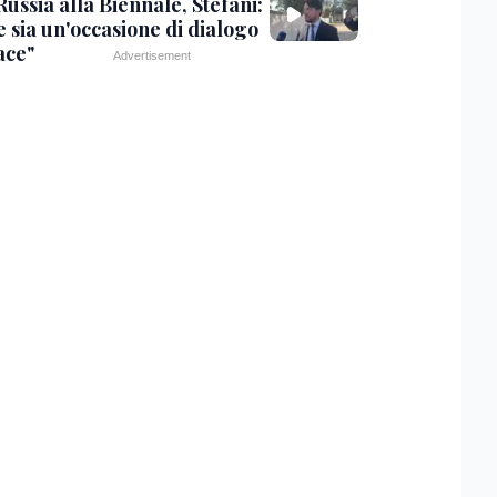
ussia alla Biennale, Stefani:
e sia un'occasione di dialogo
ace"