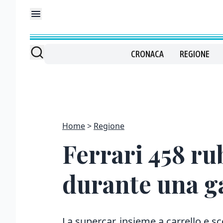
CRONACA
REGIONE
Home
Regione
Ferrari 458 r
durante una ga
La supercar, insieme a carrello e sc