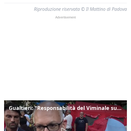
Riproduzione riservata © Il Mattino di Padova
Gualtieri: "Responsabilità del Viminale su Spin Time? La posizione dei partiti è nota"