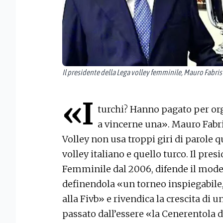
Il presidente della Lega volley femminile, Mauro Fabris
«I
turchi? Hanno pagato per or
a vincerne una». Mauro Fabr
Volley non usa troppi giri di parole qu
volley italiano e quello turco. Il pres
Femminile dal 2006, difende il model
definendola «un torneo inspiegabile, 
alla Fivb» e rivendica la crescita di 
passato dall’essere «la Cenerentola 