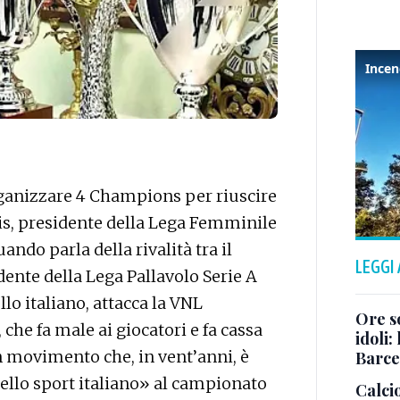
ganizzare 4 Champions per riuscire
is, presidente della Lega Femminile
ando parla della rivalità tra il
LEGGI
idente della Lega Pallavolo Serie A
lo italiano, attacca la VNL
Ore so
che fa male ai giocatori e fa cassa
idoli:
un movimento che, in vent’anni, è
Barce
dello sport italiano» al campionato
Calci