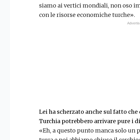
siamo ai vertici mondiali, non oso
con le risorse economiche turche».
Lei ha scherzato anche sul fatto che d
Turchia potrebbero arrivare pure i d
«Eh, a questo punto manca solo un pr
turca e poi abbiamo chiuso il cerchio