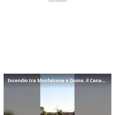
Incendio tra Monfalcone e Duino, il Canadair in azione per fermare le fiamme sul fronte dell’A4