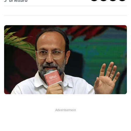
3
' di lettura