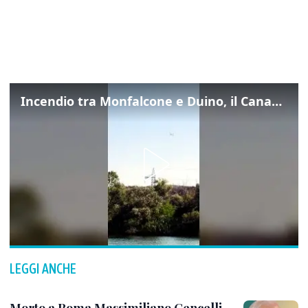
Incendio tra Monfalcone e Duino, il Canadair in azione per fermare le fiamme sul fronte dell’A4
LEGGI ANCHE