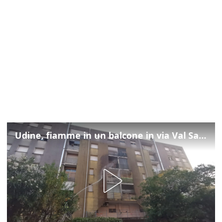
Udine, fiamme in un balcone in via Val Saisera: intervengono i pompieri