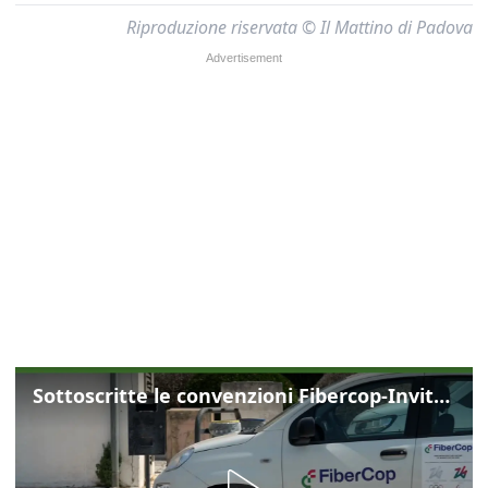
Riproduzione riservata © Il Mattino di Padova
Sottoscritte le convenzioni Fibercop-Invitalia, fibra ottica per 477 mila civici