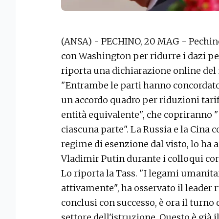
(ANSA) - PECHINO, 20 MAG - Pechino
con Washington per ridurre i dazi per 
riporta una dichiarazione online de
"Entrambe le parti hanno concordato i
un accordo quadro per riduzioni tarif
entità equivalente", che copriranno "3
ciascuna parte". La Russia e la Cina 
regime di esenzione dal visto, lo ha a
Vladimir Putin durante i colloqui con
Lo riporta la Tass. "I legami umanit
attivamente", ha osservato il leader r
conclusi con successo, è ora il turno
settore dell'istruzione. Questo è già