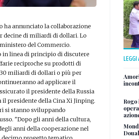
 ha annunciato la collaborazione
decine di miliardi di dollari. Lo
l ministero del Commercio.
n linea di principio di discutere
LEGGI
farie reciproche su prodotti di
0 miliardi di dollari o più per
Amori
continueranno ad applicare il
incont
ssicurato il presidente della Russia
 il presidente della Cina Xi Jinping.
Rogo 
operaz
ari si stanno sviluppando
azion
usso. "Dopo gli anni della cultura,
Mondi
 degli anni della cooperazione nel
Doual
 il decimo progetto tematico