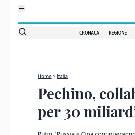
CRONACA
REGIONE
Home
Italia
Pechino, colla
per 30 miliardi
Putin, 'Russia e Cina continueranno