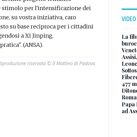
e stimolo per l'intensificazione dei
one, su vostra iniziativa, caro
VIDEO
to su base reciproca per i cittadini
lgendosi a Xi Jinping.
La fib
burocr
ratica". (ANSA).
Venet
Assisi
Leone
Riproduzione riservata © Il Mattino di Padova
Sottos
Fiberc
477 mi
Diton
Roma
Papa 
ad Ass