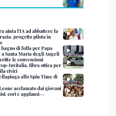
ra aiuta l'IA ad abbattere la
azia, progetto pilota in
o
, bagno di folla per Papa
 a Santa Maria degli Angeli
critte le convenzioni
op-Invitalia, fibra ottica per
la civici
ellapiaga allo Spin Time di
Leone acclamato dai giovani
isi: cori e applausi