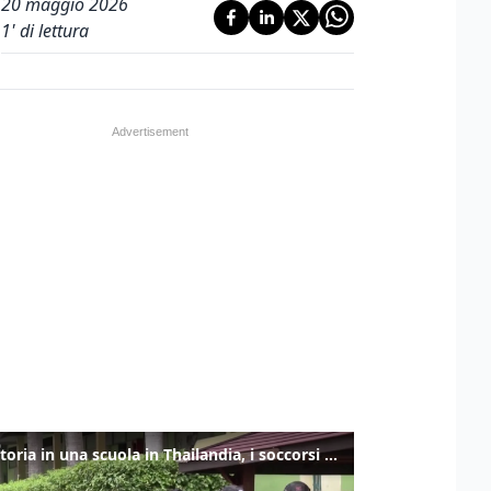
20 maggio 2026
1
' di lettura
Sparatoria in una scuola in Thailandia, i soccorsi sul posto