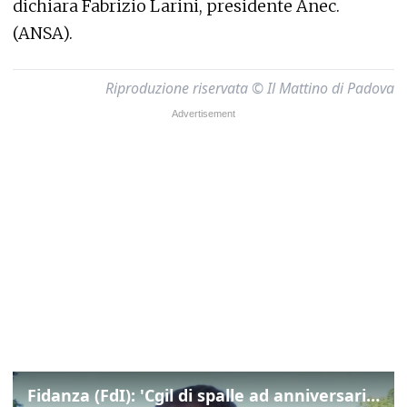
dichiara Fabrizio Larini, presidente Anec.
(ANSA).
Riproduzione riservata © Il Mattino di Padova
Fidanza (FdI): 'Cgil di spalle ad anniversario Marcinelle mentre La Russa leggeva Mattarella, si vergogni!'