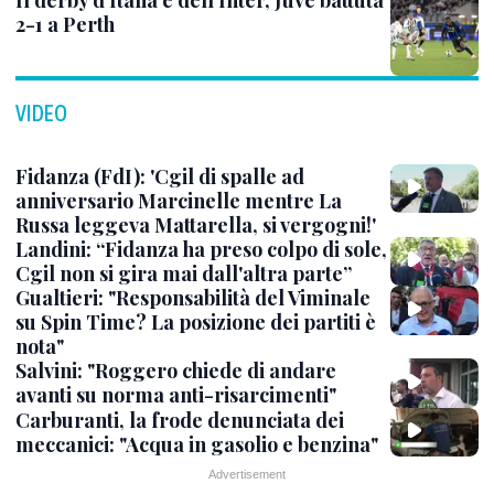
Il derby d'Italia è dell'Inter, Juve battuta
2-1 a Perth
VIDEO
Fidanza (FdI): 'Cgil di spalle ad
anniversario Marcinelle mentre La
Russa leggeva Mattarella, si vergogni!'
Landini: “Fidanza ha preso colpo di sole,
Cgil non si gira mai dall'altra parte”
Gualtieri: "Responsabilità del Viminale
su Spin Time? La posizione dei partiti è
nota"
Salvini: "Roggero chiede di andare
avanti su norma anti-risarcimenti"
Carburanti, la frode denunciata dei
meccanici: "Acqua in gasolio e benzina"