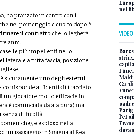
Europ
nel li
na, ha pranzato in centro con i
iche nel pomeriggio e subito dopo è
firmare il contratto
che lo legherà
VIDEO
tre anni.
Baresi
 caselle più impellenti nello
string
el laterale a tutta fascia, posizione
capit
ugliese.
Funer
Maldin
 è sicuramente
uno degli esterni
Cardi
e corrisponde all'identikit tracciato
Funera
di un giocatore molto efficacie in
compag
padre,
riera è cominciata da ala pura) ma
Parigi
 senza difficoltà.
l'eFoi
 domeniche), è esploso nella
Franco
davan
po un passaggio in Spagna al Real