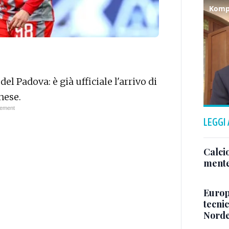
Kompa
el Padova: è già ufficiale l'arrivo di
nese.
LEGGI
Calcio
mente
Europe
tecnic
Norde