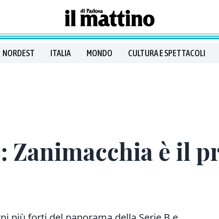
NORDEST
ITALIA
MONDO
CULTURA E SPETTACOLI
 Zanimacchia è il p
i più forti del panorama della Serie B e