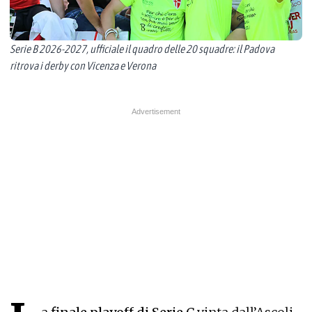
Serie B 2026-2027, ufficiale il quadro delle 20 squadre: il Padova
ritrova i derby con Vicenza e Verona