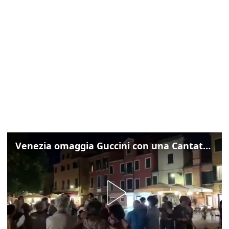
Venezia omaggia Guccini con una Cantata Anarchica in campo Santa Margherita