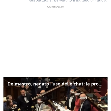
Delmastro, negato l'uso delle chat: le proteste di Avs e M5s