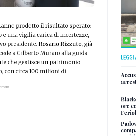
 hanno prodotto il risultato sperato:
 e una vigilia carica di incertezze,
ovo presidente.
Rosario Rizzuto
, già
ccede a Gilberto Muraro alla guida
LEGGI
ente che gestisce un patrimonio
o, con circa 100 milioni di
Accus
arres
Black
ore co
Ferio
Padova
compag