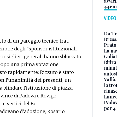
avvic
44en
VIDEO
o
Da Tr
Bress
reto di un pareggio tecnico tra i
Prato 
azione degli "sponsor istituzionali"
La na
Golia
 consiglieri generali hanno sbloccato
Ritira
 Dopo una prima votazione
minuti
osto rapidamente: Rizzuto è stato
autos
Vallà
on l’unanimità dei presenti
, un
la tro
 blindare l'istituzione di piazza
rinasc
ovince di Padova e Rovigo.
Luned
Padov
ai vertici del Bo
per 4
 padovano d’adozione, Rosario