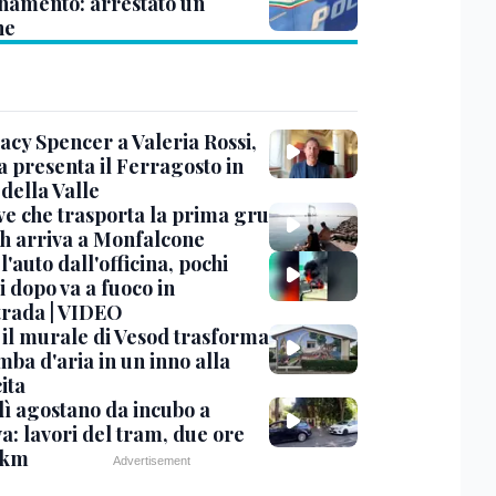
inamento: arrestato un
ne
acy Spencer a Valeria Rossi,
a presenta il Ferragosto in
della Valle
ve che trasporta la prima gru
th arriva a Monfalcone
 l'auto dall'officina, pochi
 dopo va a fuoco in
trada | VIDEO
, il murale di Vesod trasforma
mba d'aria in un inno alla
ita
ì agostano da incubo a
a: lavori del tram, due ore
 km