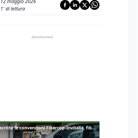
12 maggio 2026
1
' di lettura
Sottoscritte le convenzioni Fibercop-Invitalia, fibra ottica per 477 mila civici