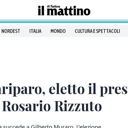
NORDEST
ITALIA
MONDO
CULTURA E SPETTACOLI
iparo, eletto il pre
 Rosario Rizzuto
va succede a Gilberto Muraro. L’elezione