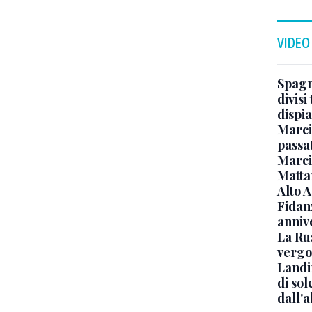
VIDEO
Spagna
divisi
dispia
Marcin
passat
Marci
Mattar
Alto 
Fidanz
anniv
La Ru
vergo
Landi
di sol
dall'a