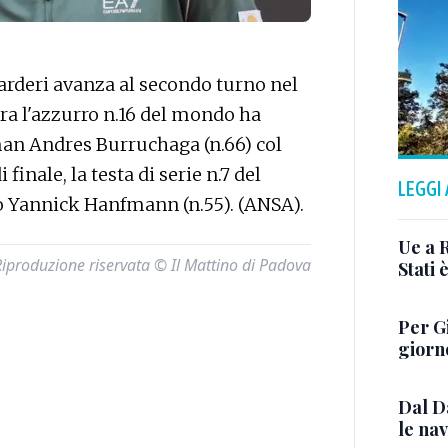
rderi avanza al secondo turno nel
ra l'azzurro n.16 del mondo ha
man Andres Burruchaga (n.66) col
 finale, la testa di serie n.7 del
LEGGI
co Yannick Hanfmann (n.55). (ANSA).
Ue a 
Riproduzione riservata © Il Mattino di Padova
Stati 
Per G
giorn
Dal D
le nav