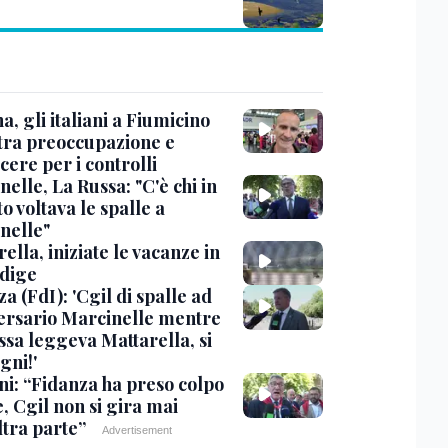
, gli italiani a Fiumicino
 tra preoccupazione e
cere per i controlli
elle, La Russa: "C'è chi in
o voltava le spalle a
nelle"
ella, iniziate le vacanze in
Adige
a (FdI): 'Cgil di spalle ad
ersario Marcinelle mentre
ssa leggeva Mattarella, si
gni!'
ni: “Fidanza ha preso colpo
e, Cgil non si gira mai
ltra parte”