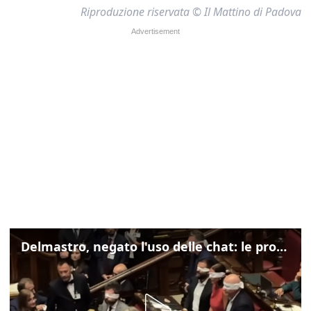
Riproduzione riservata © Il Mattino di Padova
Delmastro, negato l'uso delle chat: le proteste di Avs e M5s